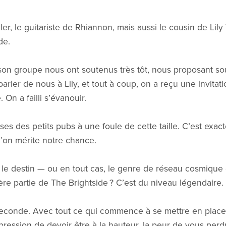
r, le guitariste de Rhiannon, mais aussi le cousin de Lily Tyl
de.
on groupe nous ont soutenus très tôt, nous proposant sou
 parler de nous à Lily, et tout à coup, on a reçu une invita
On a failli s’évanouir.
es des petits pubs à une foule de cette taille. C’est exac
’on mérite notre chance.
le destin — ou en tout cas, le genre de réseau cosmique qu
ère partie de The Brightside ? C’est du niveau légendaire.
econde. Avec tout ce qui commence à se mettre en place,
a pression de devoir être à la hauteur, la peur de vous perd