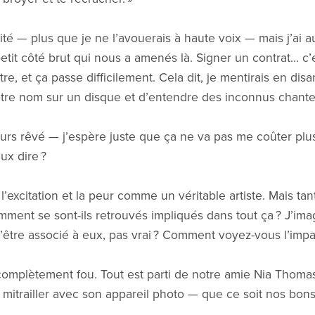
cité — plus que je ne l’avouerais à haute voix — mais j’ai 
petit côté brut qui nous a amenés là. Signer un contrat… 
e, et ça passe difficilement. Cela dit, je mentirais en disa
 notre nom sur un disque et d’entendre des inconnus chante
ujours rêvé — j’espère juste que ça ne va pas me coûter pl
ux dire ?
l’excitation et la peur comme un véritable artiste. Mais tan
ment se sont-ils retrouvés impliqués dans tout ça ? J’ima
’être associé à eux, pas vrai ? Comment voyez-vous l’impac
complètement fou. Tout est parti de notre amie Nia Thomas
à mitrailler avec son appareil photo — que ce soit nos bon