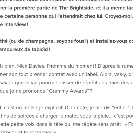
rer la première partie de The Brightside, et il a même l
ne certaine personne qui l’attendrait chez lui. Croyez-mo
 interview !
thé (ou de champagne, soyons fous !) et installez-vous 
 amoureux de tabloïd !
h bien, Nick Davies, l’homme du moment ! D’après la rume
gner son tout premier contrat avec un label. Alors, vas-y, d
 savoir que ta vie pourrait passer de répétitions dans des 
e que je ne prononce “Grammy Awards” ?
c’est un mélange explosif. D’un côté, je me dis “enfin !”, 
ins de soirées à charger le matos sous la pluie… c’est pou
te petite voix dans la tête qui me répète sans arrêt : « Fai
broyer et te recracher. »