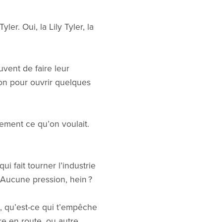
er. Oui, la Lily Tyler, la
vent de faire leur
tion pour ouvrir quelques
tement ce qu’on voulait.
i fait tourner l’industrie
 Aucune pression, hein ?
 qu’est-ce qui t’empêche
re en route, ou autre