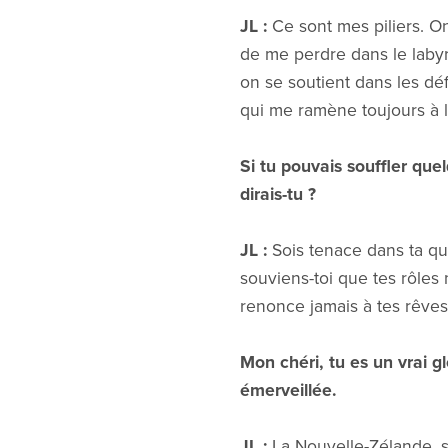
JL :
Ce sont mes piliers. On
de me perdre dans le labyri
on se soutient dans les déf
qui me ramène toujours à la
Si tu pouvais souffler que
dirais-tu ?
JL :
Sois tenace dans ta quêt
souviens-toi que tes rôles 
renonce jamais à tes rêves
Mon chéri, tu es un vrai g
émerveillée.
JL :
La Nouvelle-Zélande, sa