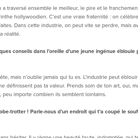
 a traversé ensemble le meilleur, le pire et le franchem
nthe hollywoodien. C’est une vraie fraternité : on célèbre
aites. Dans cette industrie, on peut vite se perdre, mais a
 réalité.
lques conseils dans l’oreille d’une jeune ingénue éblouie 
e, mais n’oublie jamais qui tu es. L’industrie peut éblouir 
ne définissent pas ta valeur. Prends soin de ton art, oui, m
, peu importe combien ils semblent lointains.
lobe-trotter ! Parle-nous d’un endroit qui t’a coupé le so
ns hésiter. Il y règne une beauté brute, indomptée, qui te