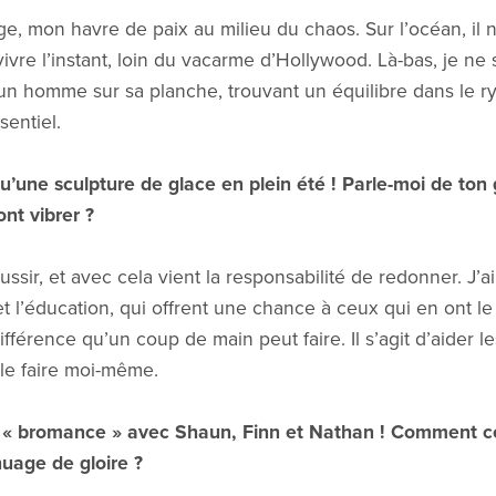
ge, mon havre de paix au milieu du chaos. Sur l’océan, il n’
 vivre l’instant, loin du vacarme d’Hollywood. Là-bas, je ne
n, un homme sur sa planche, trouvant un équilibre dans le 
sentiel.
u’une sculpture de glace en plein été ! Parle-moi de to
nt vibrer ?
ssir, et avec cela vient la responsabilité de redonner. J’a
t l’éducation, qui offrent une chance à ceux qui en ont le
ifférence qu’un coup de main peut faire. Il s’agit d’aider l
 le faire moi-même.
 « bromance » avec Shaun, Finn et Nathan ! Comment ces
nuage de gloire ?