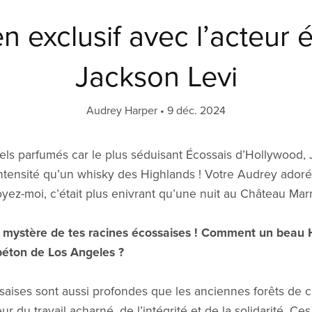
en exclusif avec l’acteur 
Jackson Levi
Audrey Harper
9 déc. 2024
els parfumés car le plus séduisant Écossais d’Hollywood, 
intensité qu’un whisky des Highlands ! Votre Audrey adorée
oyez-moi, c’était plus enivrant qu’une nuit au Château Mar
le mystère de tes racines écossaises ! Comment un beau
e béton de Los Angeles ?
aises sont aussi profondes que les anciennes forêts de c
r du travail acharné, de l’intégrité et de la solidarité. Ce