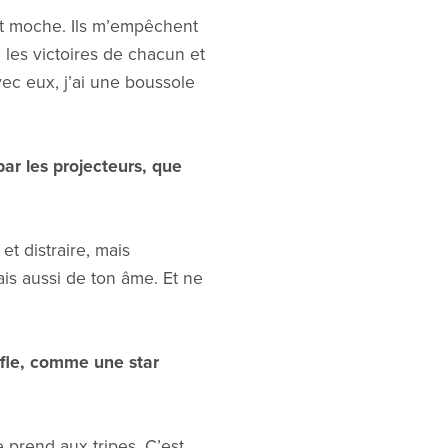
ent moche. Ils m’empêchent
 les victoires de chacun et
vec eux, j’ai une boussole
par les projecteurs, que
et distraire, mais
ais aussi de ton âme. Et ne
uffle, comme une star
 prend aux tripes. C’est