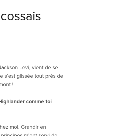
écossais
Jackson Levi, vient de se
 s’est glissée tout près de
mont !
 Highlander comme toi
hez moi. Grandir en
s principes m’ont servi de