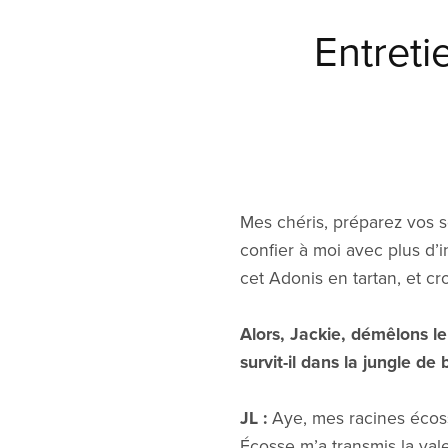
Entreti
Mes chéris, préparez vos s
confier à moi avec plus d’
cet Adonis en tartan, et cr
Alors, Jackie, démêlons 
survit-il dans la jungle d
JL :
Aye, mes racines écoss
Écosse m’a transmis la valeu