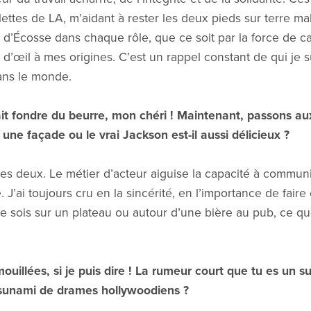
ttes de LA, m’aidant à rester les deux pieds sur terre malg
 d’Écosse dans chaque rôle, que ce soit par la force de 
 d’œil à mes origines. C’est un rappel constant de qui je s
ans le monde.
ait fondre du beurre, mon chéri ! Maintenant, passons au
ne façade ou le vrai Jackson est-il aussi délicieux ?
es deux. Le métier d’acteur aiguise la capacité à communi
 J’ai toujours cru en la sincérité, en l’importance de fair
e sois sur un plateau ou autour d’une bière au pub, ce q
uillées, si je puis dire ! La rumeur court que tu es un su
 tsunami de drames hollywoodiens ?