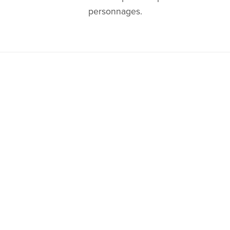
personnages.
Optimisé par
Payhip