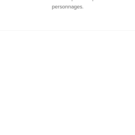
personnages.
Optimisé par
Payhip